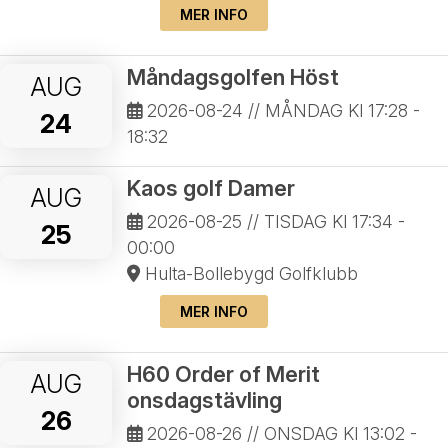
MER INFO
Måndagsgolfen Höst
AUG
2026-08-24
// MÅNDAG Kl 17:28 -
24
18:32
Kaos golf Damer
AUG
2026-08-25
// TISDAG Kl 17:34 -
25
00:00
Hulta-Bollebygd Golfklubb
MER INFO
H60 Order of Merit
AUG
onsdagstävling
26
2026-08-26
// ONSDAG Kl 13:02 -