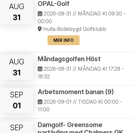
OPAL-Golf
AUG
2026-08-31
// MÅNDAG Kl 09:30 -
31
00:00
Hulta-Bollebygd Golfklubb
MER INFO
Måndagsgolfen Höst
AUG
2026-08-31
// MÅNDAG Kl 17:28 -
31
18:32
Arbetsmoment banan (9)
SEP
2026-09-01
// TISDAG Kl 00:00 -
01
11:00
Damgolf- Greensome
SEP
partävling med Chalmers GK