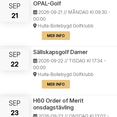
OPAL-Golf
SEP
2026-09-21
// MÅNDAG Kl 09:30 -
21
00:00
Hulta-Bollebygd Golfklubb
MER INFO
Sällskapsgolf Damer
SEP
2026-09-22
// TISDAG Kl 17:34 -
22
00:00
Hulta-Bollebygd Golfklubb
MER INFO
H60 Order of Merit
SEP
onsdagstävling
23
2026-09-23
// ONSDAG Kl 13:02 -