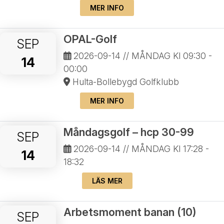
MER INFO
OPAL-Golf
SEP
2026-09-14
// MÅNDAG Kl 09:30 -
14
00:00
Hulta-Bollebygd Golfklubb
MER INFO
Måndagsgolf – hcp 30-99
SEP
2026-09-14
// MÅNDAG Kl 17:28 -
14
18:32
LÄS MER
Arbetsmoment banan (10)
SEP