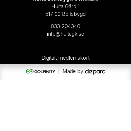
Hulta Gård 1
517 92 Bollebygd
033-204340
info@hultagk.se
Digitalt medlemskort
| Made by