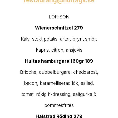
restaurang@hultagk.se
LÖR-SÖN
Wienerschnitzel 279
Kalv, stekt potatis, ärtor, brynt smör,
kapris, citron, ansjovis
Hultas hamburgare 160gr 189
Brioche, dubbelburgare, cheddarost,
bacon, karamelliserad lök, sallad,
tomat, rökig h-dressing, saltgurka &
pommesfrites
Halstrad Röding 279